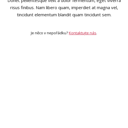
Donec pellentesque velit a dolor fermentum, eget viverra
risus finibus. Nam libero quam, imperdiet at magna vel,
tincidunt elementum blandit quam tincidunt sem.
Je něco v nepořádku?
Kontaktujte nás
.