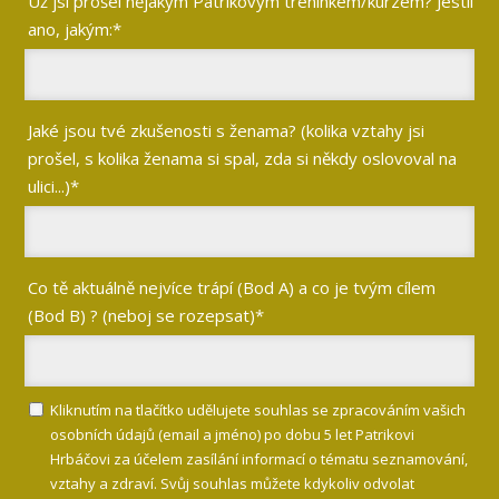
Už jsi prošel nějakým Patrikovým tréninkem/kurzem? Jestli
ano, jakým:*
Jaké jsou tvé zkušenosti s ženama? (kolika vztahy jsi
prošel, s kolika ženama si spal, zda si někdy oslovoval na
ulici...)*
Co tě aktuálně nejvíce trápí (Bod A) a co je tvým cílem
(Bod B) ? (neboj se rozepsat)*
Kliknutím na tlačítko udělujete souhlas se zpracováním vašich
osobních údajů (email a jméno) po dobu 5 let Patrikovi
Hrbáčovi za účelem zasílání informací o tématu seznamování,
vztahy a zdraví. Svůj souhlas můžete kdykoliv odvolat