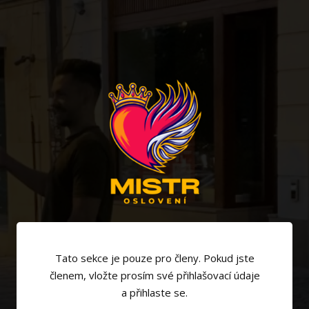
Tato sekce je pouze pro členy. Pokud jste
členem, vložte prosím své přihlašovací údaje
a přihlaste se.