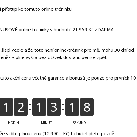
 přístup ke tomuto online tréninku.
ONUSOVÉ online tréninky v hodnotě 21.959 Kč ZDARMA.
 šlápl vedle a že toto není online-trénink pro mě, mohu 30 dní od
eněz v plné výši a bez otázek dostanu peníze zpět.
tuto akční cenu včetně garance a bonusů je pouze pro prvních 10
1
2
1
3
1
7
HODIN
MINUT
SEKUND
níže vidíte plnou cenu (12.990,- Kč) bohužel jdete pozdě.