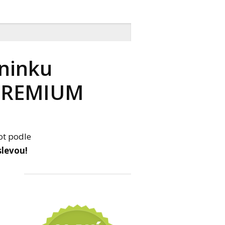
éninku
í PREMIUM
ot podle
slevou!