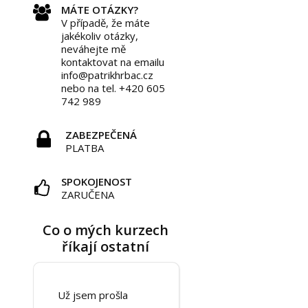
MÁTE OTÁZKY?
V případě, že máte
jakékoliv otázky,
neváhejte mě
kontaktovat na emailu
info@patrikhrbac.cz
nebo na tel. +420 605
742 989
ZABEZPEČENÁ
PLATBA
SPOKOJENOST
ZARUČENA
Co o mých kurzech
říkají ostatní
Už jsem prošla