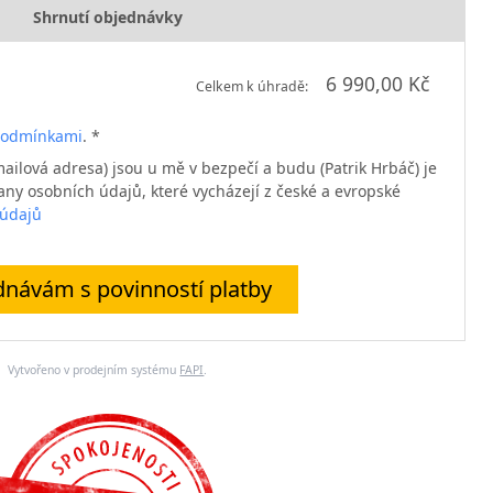
Shrnutí objednávky
6 990,00 Kč
Celkem k úhradě:
podmínkami
. *
ailová adresa) jsou u mě v bezpečí a budu (Patrik Hrbáč) je
ny osobních údajů, které vycházejí z české a evropské
 údajů
návám s povinností platby
Vytvořeno v prodejním systému
FAPI
.