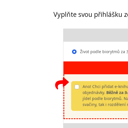
Vyplňte svou přihlášku z
Život podle biorytmů za 
Ano! Chci přidat e-kni
objednávky.
Běžně za
3
jídel podle biorytmů. Na
svačiny, tak i rozdělení 