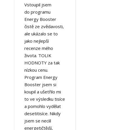
Vstoupil jsem
do programu
Energy Booster
čistě ze zvědavosti,
ale ukázalo se to
jako nejlepší
recenze mého
života. TOLIK
HODNOTY za tak
nízkou cenu.
Program Energy
Booster jsem si
koupil a ušetřilo mi
to ve výsledku tisíce
a pomohlo vydělat
desetitisíce. Nikdy
jsem se necíil
energetičtější,