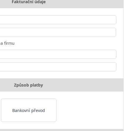
Fakturační údaje
a firmu
Způsob platby
Bankovní převod