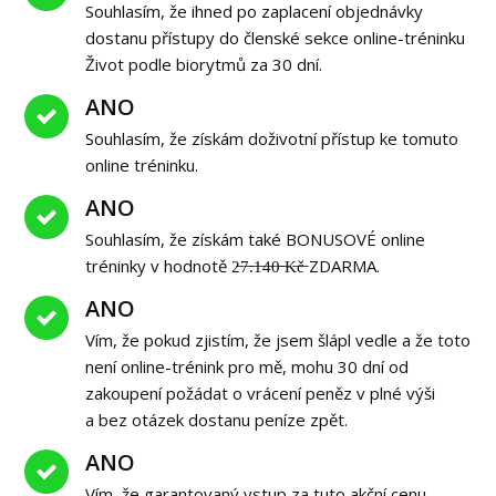
Souhlasím, že ihned po zaplacení objednávky
dostanu přístupy do členské sekce online-tréninku
Život podle biorytmů za 30 dní.
ANO
Souhlasím, že získám doživotní přístup ke tomuto
online tréninku.
ANO
Souhlasím, že získám také BONUSOVÉ online
tréninky v hodnotě 2̶7̶.̶1̶4̶0̶ ̶K̶č̶ ZDARMA.
ANO
Vím, že pokud zjistím, že jsem šlápl vedle a že toto
není online-trénink pro mě, mohu 30 dní od
zakoupení požádat o vrácení peněz v plné výši
a bez otázek dostanu peníze zpět.
ANO
Vím, že garantovaný vstup za tuto akční cenu