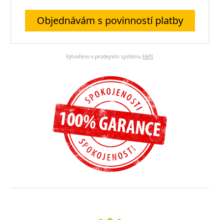
Objednávám s povinností platby
Vytvořeno v prodejním systému
FAPI
.