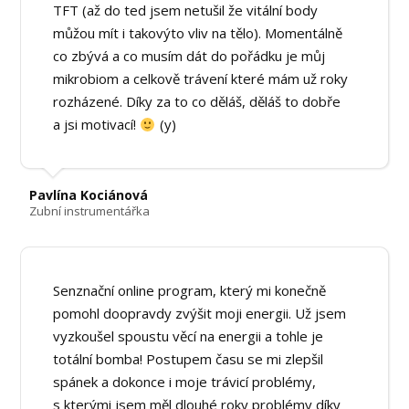
TFT (až do ted jsem netušil že vitální body
můžou mít i takovýto vliv na tělo). Momentálně
co zbývá a co musím dát do pořádku je můj
mikrobiom a celkově trávení které mám už roky
rozházené. Díky za to co děláš, děláš to dobře
a jsi motivací!
(y)
Pavlína Kociánová
Zubní instrumentářka
Senznační online program, který mi konečně
pomohl doopravdy zvýšit moji energii. Už jsem
vyzkoušel spoustu věcí na energii a tohle je
totální bomba! Postupem času se mi zlepšil
spánek a dokonce i moje trávicí problémy,
s kterými jsem měl dlouhé roky problémy díky