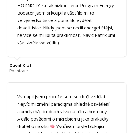
HODNOTY za tak nízkou cenu. Program Energy
Booster jsem si koupil a ušetřilo mi to
ve výsledku tisíce a pomohlo vydělat
desetitisíce. Nikdy jsem se necíil energetičtější,
nejvíce se mi líbí ta praktičnost.. Navíc Patrik umí
vše skvěle vysvětlit:)
David Král
Podnikatel
Vstoupil jsem protože sem se chtěl vzdělat.
Nejvíc mi změnil paradigma ohledně osvětlení
a umělých/přírodních vlivu na tělo a hormony.
A dále povědomí o mikrobiomu jako prakticky
druhého mozku
Využívám brýle blokujíci