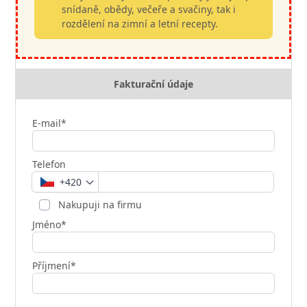
snídaně, obědy, večeře a svačiny, tak i
rozdělení na zimní a letní recepty.
Fakturační údaje
E-mail*
Telefon
+420
Nakupuji na firmu
Jméno*
Příjmení*