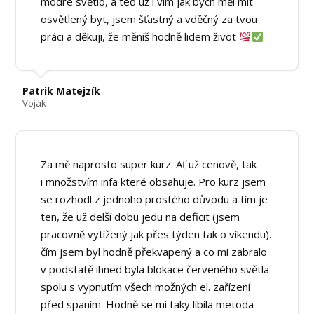
modré světlo, a teď už i vím jak bych měl mít
osvětlený byt, jsem šťastný a vděčný za tvou
práci a děkuji, že měníš hodně lidem život
Patrik Matejzík
Voják
Za mě naprosto super kurz. Ať už cenově, tak
i množstvím infa které obsahuje. Pro kurz jsem
se rozhodl z jednoho prostého důvodu a tím je
ten, že už delší dobu jedu na deficit (jsem
pracovně vytížený jak přes týden tak o víkendu).
čím jsem byl hodně překvapený a co mi zabralo
v podstatě ihned byla blokace červeného světla
spolu s vypnutím všech možných el. zařízení
před spaním. Hodně se mi taky líbila metoda