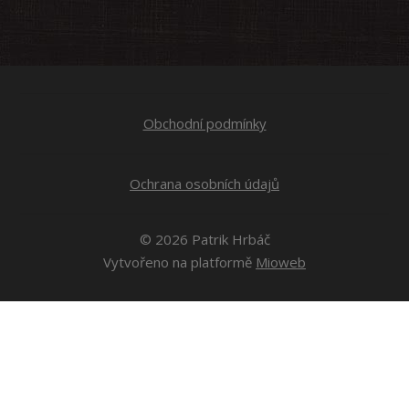
Obchodní podmínky
Ochrana osobních údajů
© 2026 Patrik Hrbáč
Vytvořeno na platformě
Mioweb