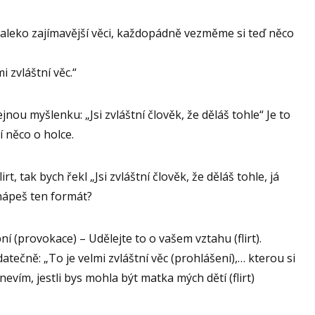
 daleko zajímavější věci, každopádně vezměme si teď něco
i zvláštní věc.“
nou myšlenku: „Jsi zvláštní člověk, že děláš tohle“ Je to
í něco o holce.
t, tak bych řekl „Jsi zvláštní člověk, že děláš tohle, já
hápeš ten formát?
í (provokace) – Udělejte to o vašem vztahu (flirt).
atečně: „To je velmi zvláštní věc (prohlášení),… kterou si
evím, jestli bys mohla být matka mých dětí (flirt)