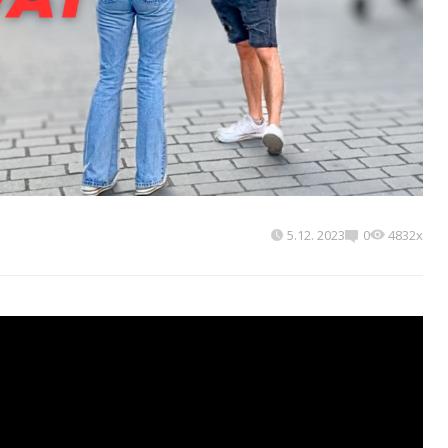
5.12. 2023
0
4832x