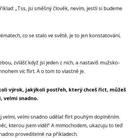
íklad: „Tss, jsi směšný člověk, nevím, jestli si budeme
matech, co se stalo ve světě, je to jen konstatování,
ebou, zvlášť když jsi jeden z nich, a nastavíš mužsko-
ohem víc flirt. A o tom to vlastně je.
oli výrok, jakýkoli postřeh, který chceš říct, můžeš
i, velmi snadno.
 velmi, velmi snadno udělat flirt pouhým doplněním.
í věc, kterou jsem viděl“ A mimochodem, ukazuju to teď
snadno proveditelné na příkladech.