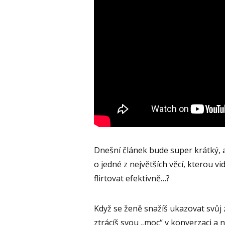
Dnešní článek bude super krátký, 
o jedné z největších věcí, kterou vi
flirtovat efektivně…?
Když se ženě snažíš ukazovat svůj z
ztrácíš svou „moc“ v konverzaci a 