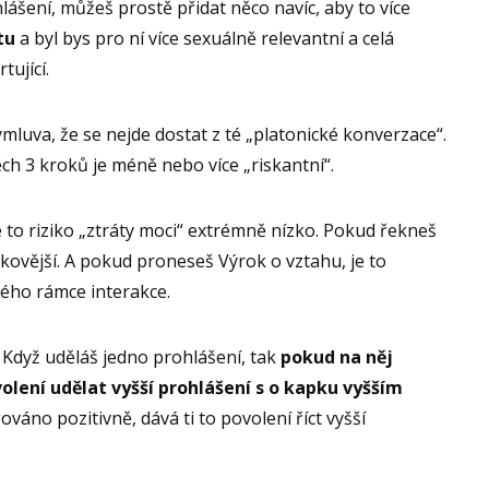
šení, můžeš prostě přidat něco navíc, aby to více
tu
a byl bys pro ní více sexuálně relevantní a celá
tující.
luva, že se nejde dostat z té „platonické konverzace“.
ěch 3 kroků je méně nebo více „riskantní“.
 to riziko „ztráty moci“ extrémně nízko. Pokud řekneš
zikovější. A pokud proneseš Výrok o vztahu, je to
vého rámce interakce.
: Když uděláš jedno prohlášení, tak
pokud na něj
volení udělat vyšší prohlášení s o kapku vyšším
váno pozitivně, dává ti to povolení říct vyšší