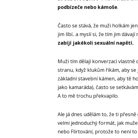
podbízeče nebo kámoše
.
Často se stává, že muži holkám jen 
jim líbí.. a myslí si, že tím jim dávají
zabíjí jakékoli sexuální napětí.
Muži tím dělají konverzaci vlastně
stranu, když klukům říkám, aby se j
základní stavební kámen, aby tě h
jako kamaráda), často se setkávám 
A to mě trochu překvapilo.
Ale já dnes udělám to, že ti přesně 
velmi jednoduchý formát, jak mužeš 
nebo Flirtování, protože to není to 