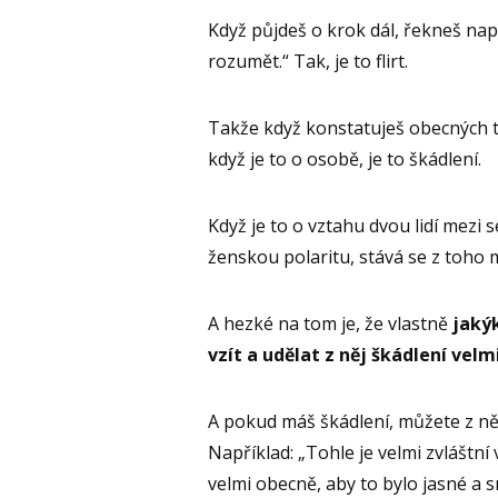
Když půjdeš o krok dál, řekneš např
rozumět.“ Tak, je to flirt.
Takže když konstatuješ obecných té
když je to o osobě, je to škádlení.
Když je to o vztahu dvou lidí mezi s
ženskou polaritu, stává se z toho mn
A hezké na tom je, že vlastně
jakýk
vzít a udělat z něj škádlení velm
A pokud máš škádlení, můžete z něj
Například: „Tohle je velmi zvláštn
velmi obecně, aby to bylo jasné a 