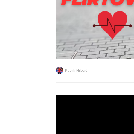
Patrik Hrbáč