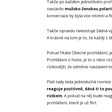
Takže po každém jednotlivém prohlá
nastavilo
mužsko-ženskou polari
konverzace by byla více intimní a flir
Takže opravdu neexistuje žádná vým
A krásné na tom je to, že každý z t
Pokud říkáte Obecné prohlášení, je
Prohlášení o holce, je to o něco ri
rizikovější, že odmítne nastavení t
Platí tady teda jednoduchá rovnice
reaguje pozitivně, dává ti to po
rizikem
. A pokud na něj bude reago
prohlášení, které je už flirt.