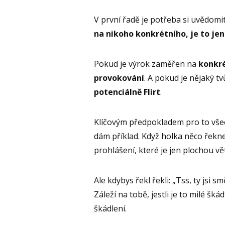
V první řadě je potřeba si uvědomi
na nikoho konkrétního, je to jen
Pokud je výrok zaměřen na
konkré
provokování
. A pokud je nějaký tv
potenciálně Flirt
.
Klíčovým předpokladem pro to všech
dám příklad. Když holka něco řekne 
prohlášení, které je jen plochou vět
Ale kdybys řekl řekli: „Tss, ty jsi sm
Záleží na tobě, jestli je to milé šk
škádlení.