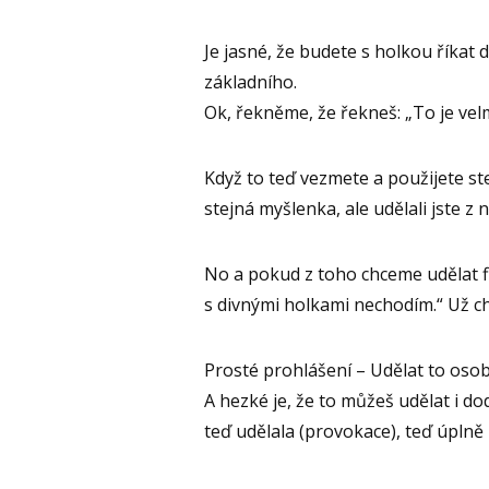
Je jasné, že budete s holkou říkat
základního.
Ok, řekněme, že řekneš: „To je velm
Když to teď vezmete a použijete stej
stejná myšlenka, ale udělali jste z n
No a pokud z toho chceme udělat flir
s divnými holkami nechodím.“ Už c
Prosté prohlášení – Udělat to osobn
A hezké je, že to můžeš udělat i dod
teď udělala (provokace), teď úplně n