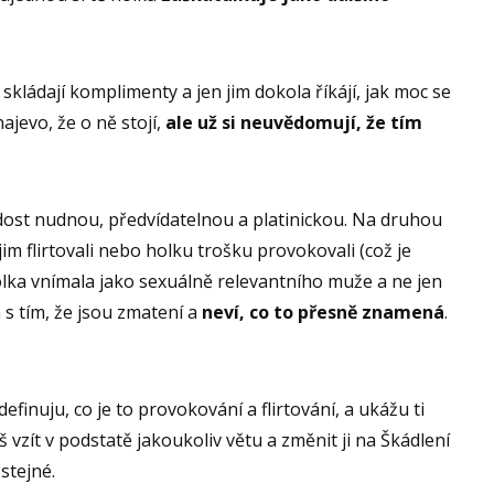
skládají komplimenty a jen jim dokola říkájí, jak moc se
 najevo, že o ně stojí,
ale už si neuvědomují, že tím
 dost nudnou, předvídatelnou a platinickou. Na druhou
im flirtovali nebo holku trošku provokovali (což je
olka vnímala jako sexuálně relevantního muže a ne jen
s tím, že jsou zmatení a
neví, co to přesně znamená
.
definuju, co je to provokování a flirtování, a ukážu ti
vzít v podstatě jakoukoliv větu a změnit ji na Škádlení
stejné.