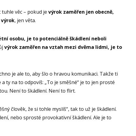
t tuhle věc – pokud je
výrok zaměřen jen obecně,
 výrok
, jen věta.
tní osobu, je to potenciálně škádlení neboli
ůj
výrok zaměřen na vztah mezi dvěma lidmi, je to
no je ale to, aby šlo o hravou komunikaci. Takže ti
a ty na to odpovíš: „To je směšné“ je to jen prosté
ou. Není to škádlení. Není to flirt.
ěšný člověk, že si tohle myslíš“, tak to už je škádlení.
ádlení, nebo sprosté provokativní škádlení. Ale je to