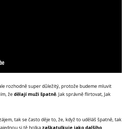
ale rozhodně super důležitý, protože budeme mluvit
dím, že
dělají muži špatně
. Jak správně flirtovat, Jak
ájem, tak se často děje to, že, když to uděláš špatně, tak
najednou si tě holka
zaškatulkuje jako dalšího