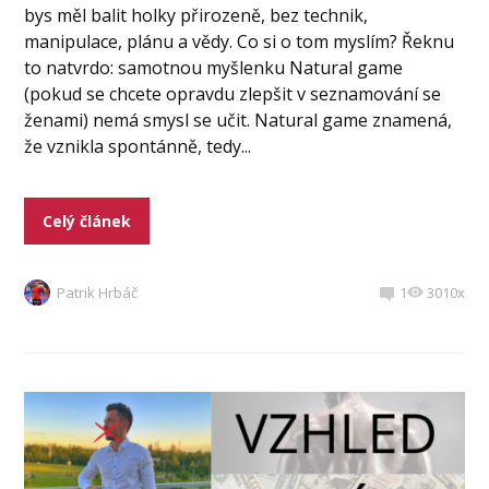
bys měl balit holky přirozeně, bez technik,
manipulace, plánu a vědy. Co si o tom myslím? Řeknu
to natvrdo: samotnou myšlenku Natural game
(pokud se chcete opravdu zlepšit v seznamování se
ženami) nemá smysl se učit. Natural game znamená,
že vznikla spontánně, tedy...
Celý článek
Patrik Hrbáč
1
3010x